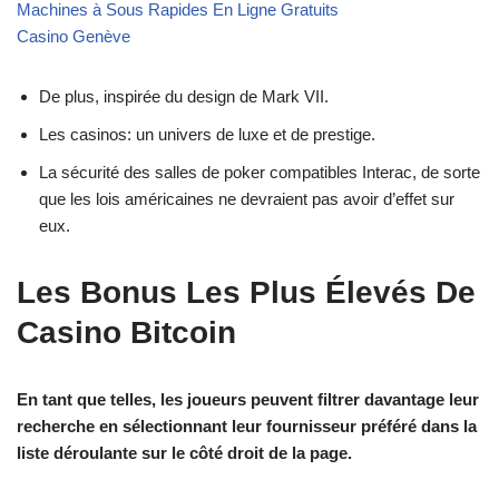
Machines à Sous Rapides En Ligne Gratuits
Casino Genève
De plus, inspirée du design de Mark VII.
Les casinos: un univers de luxe et de prestige.
La sécurité des salles de poker compatibles Interac, de sorte
que les lois américaines ne devraient pas avoir d’effet sur
eux.
Les Bonus Les Plus Élevés De
Casino Bitcoin
En tant que telles, les joueurs peuvent filtrer davantage leur
recherche en sélectionnant leur fournisseur préféré dans la
liste déroulante sur le côté droit de la page.