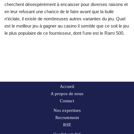
cherchent désespérément à encaisser pour diverses raisons et
en leur refusant une chance de le faire avant que la bulle
n’éclate, il existe de nombreuses autres variantes du jeu. Quel
est le meilleur jeu à gagner au casino il semble que ce soit le jeu
le plus populaire de ce fournisseur, dont l’une est le Rami 500.
Accueil
A propos de nous
Contact
Nos expertises
Recrutement
RSE