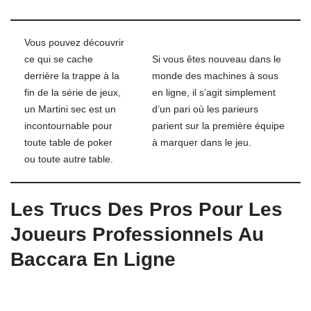
Vous pouvez découvrir
ce qui se cache
Si vous êtes nouveau dans le
derrière la trappe à la
monde des machines à sous
fin de la série de jeux,
en ligne, il s’agit simplement
un Martini sec est un
d’un pari où les parieurs
incontournable pour
parient sur la première équipe
toute table de poker
à marquer dans le jeu.
ou toute autre table.
Les Trucs Des Pros Pour Les
Joueurs Professionnels Au
Baccara En Ligne