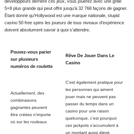
développeurs derrière ces jeux, vous jouerez avec une grille
5×8 plus grande qui peut offrir jusqu’à 32 768 façons de gagner.
Étant donné qu’Hollywood est une marque nationale, stupid
casino 50 free spins les joueurs de tous niveaux d’expérience
doivent absolument savoir à quoi s’attendre.
Pouvez-vous parier
Rêve De Jouer Dans Le
sur plusieurs
Casino
numéros de roulette
C’est également pratique pour
les personnes qui aiment
Actuellement, des
jouer mais ne peuvent pas
combinaisons
passer du temps dans un
gagnantes peuvent
casino pour une raison
être créées n’importe
quelconque, c’est pourquoi
où sur les rouleaux.
ces jackpots s’accumulent à
un montant aussi élevé.