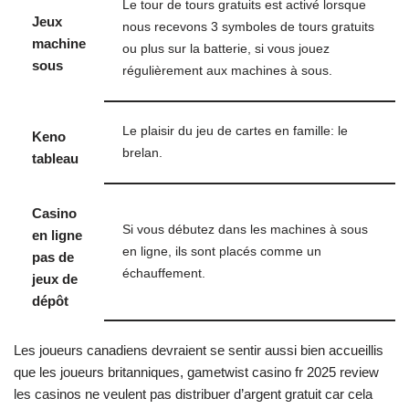
Le tour de tours gratuits est activé lorsque
Jeux
nous recevons 3 symboles de tours gratuits
machine
ou plus sur la batterie, si vous jouez
sous
régulièrement aux machines à sous.
Le plaisir du jeu de cartes en famille: le
Keno
brelan.
tableau
Casino
Si vous débutez dans les machines à sous
en ligne
en ligne, ils sont placés comme un
pas de
échauffement.
jeux de
dépôt
Les joueurs canadiens devraient se sentir aussi bien accueillis
que les joueurs britanniques, gametwist casino fr 2025 review
les casinos ne veulent pas distribuer d’argent gratuit car cela