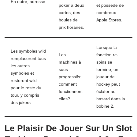
En outre, adresse.
poker à deux
et possède de
cartes, des
nombreux
boules de
Apple Stores.
prix horaires.
Lorsque la
Les symboles wild
Les
fonction re-
remplaceront tous
machines à
spins se
les autres
sous
termine, un
symboles et
progressifs:
joueur de
resteront wild
comment
hockey peut
pour le reste du
fonctionnent-
éclater au
tour, y compris
elles?
hasard dans la
des jokers.
bobine 2.
Le Plaisir De Jouer Sur Un Slot