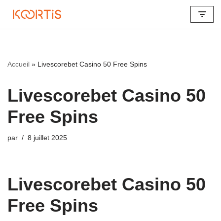
Aller
au
contenu
Accueil
»
Livescorebet Casino 50 Free Spins
Livescorebet Casino 50
Free Spins
par
8 juillet 2025
Livescorebet Casino 50
Free Spins