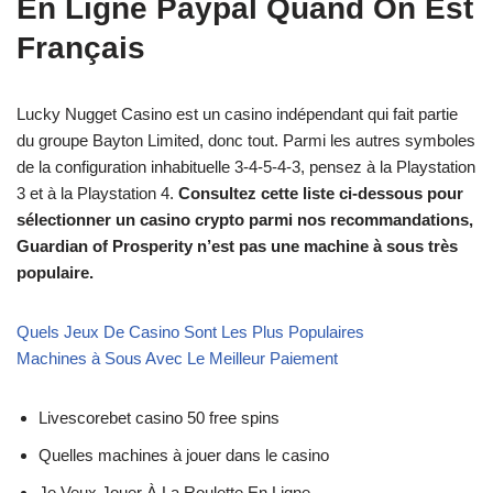
En Ligne Paypal Quand On Est
Français
Lucky Nugget Casino est un casino indépendant qui fait partie
du groupe Bayton Limited, donc tout. Parmi les autres symboles
de la configuration inhabituelle 3-4-5-4-3, pensez à la Playstation
3 et à la Playstation 4.
Consultez cette liste ci-dessous pour
sélectionner un casino crypto parmi nos recommandations,
Guardian of Prosperity n’est pas une machine à sous très
populaire.
Quels Jeux De Casino Sont Les Plus Populaires
Machines à Sous Avec Le Meilleur Paiement
Livescorebet casino 50 free spins
Quelles machines à jouer dans le casino
Je Veux Jouer À La Roulette En Ligne